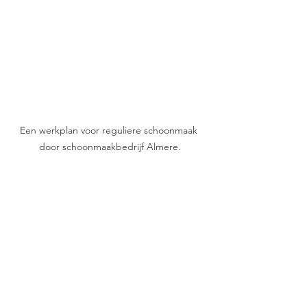
Een werkplan voor reguliere schoonmaak 
door schoonmaakbedrijf Almere.
https://video.wixstatic.com/video/4981cb_27
c8d1d059574c9fae1d773f009eecbc/480p/mp4
/file.mp4