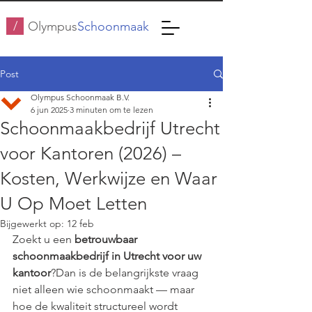
/
Olympus
Schoonmaak
Post
Olympus Schoonmaak B.V.
6 jun 2025
3 minuten om te lezen
Schoonmaakbedrijf Utrecht
voor Kantoren (2026) –
Kosten, Werkwijze en Waar
U Op Moet Letten
Bijgewerkt op:
12 feb
Zoekt u een 
betrouwbaar 
schoonmaakbedrijf in Utrecht voor uw 
kantoor
?Dan is de belangrijkste vraag 
niet alleen wie schoonmaakt — maar 
hoe de kwaliteit structureel wordt 