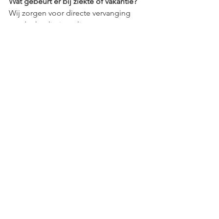
Wat gebeurt er bij ziekte of vakantie?
Wij zorgen voor directe vervanging 
zonder kwaliteitsverlies.
Hoe snel kunnen jullie starten?
In veel gevallen binnen één week na 
akkoord.
Is Olympus Schoonmaak 
B.V. geschikt voor uw 
kantoor in Utrecht?
Wij passen bij organisaties die:
Rust willen in uitvoering
Vaste gezichten belangrijk vinden
Geen verrassingen in facturatie 
willen
Langdurige samenwerking zoeken