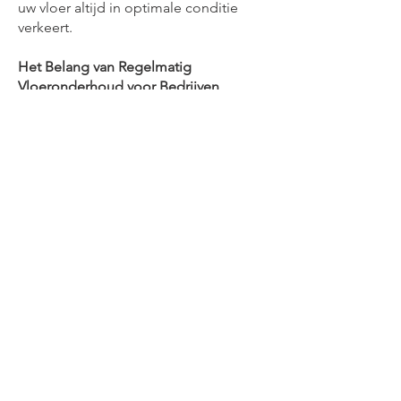
uw vloer altijd in optimale conditie
verkeert.
Het Belang van Regelmatig
Vloeronderhoud voor Bedrijven
Een goed onderhouden vloer draagt
niet alleen bij aan de uitstraling van uw
bedrijf, maar is ook essentieel voor de
gezondheid en veiligheid van uw
medewerkers. Vuil en stof kunnen zich
ophopen en allergieën of
ademhalingsproblemen veroorzaken.
Daarnaast verlengt regelmatig
onderhoud de levensduur van uw
vloeren, waardoor u op de lange
termijn kosten bespaart. Bij Olympus
Schoonmaak zorgen wij ervoor dat uw
vloeren altijd schoon, veilig en
representatief blijven.