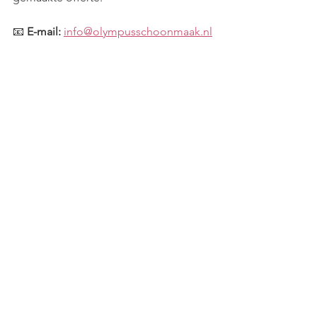
📧 
E-mail:
info@olympusschoonmaak.nl
📞 
Telefoon:
 06 34980564
🌐 
Offerte 
aanvragen:
Klik hier
 voor onze contactp
agina.
💡 
Tip:
 Vraag direct een 
gratis
schoonmaakscan aan en ontdek waar 
uw bedrijf kan 
besparen!
Offerte aanvragen