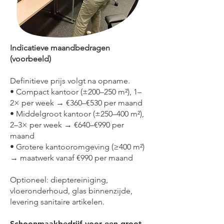
Indicatieve maandbedragen
(voorbeeld)
Definitieve prijs volgt na opname.
• Compact kantoor (±200–250 m²), 1–
2× per week → €360–€530 per maand
• Middelgroot kantoor (±250–400 m²),
2–3× per week → €640–€990 per
maand
• Grotere kantooromgeving (≥400 m²)
→ maatwerk vanaf €990 per maand
Optioneel: dieptereiniging,
vloeronderhoud, glas binnenzijde,
levering sanitaire artikelen.
Schoonmaakbedrijf voor een groot