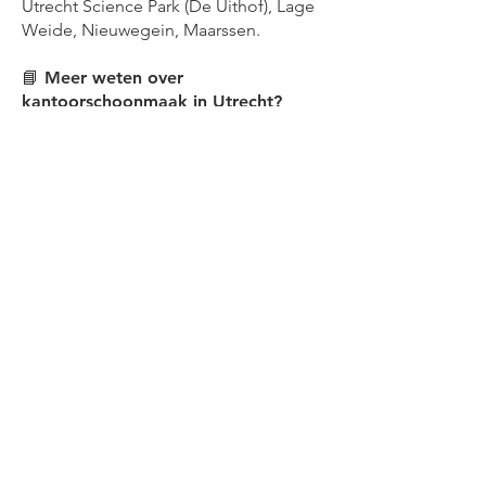
Utrecht Science Park (De Uithof), Lage
Weide, Nieuwegein, Maarssen.
📘 Meer weten over
kantoorschoonmaak in Utrecht?
Wilt u weten waar u op moet letten bij
het kiezen van een schoonmaakbedrijf
in Utrecht, wat het kost en hoe vaste
schoonmakers het verschil maken?
👉 Lees onze uitgebreide uitleg over
kantoorschoonmaak in Utrech
t
Klantcase Utrecht
Creatieve kantoorunit nabij
Kanaleneiland: Wekelijkse
schoonmaak met extra aandacht voor
pantry en vergaderruimtes. Resultaat:
minder meldingen en een constante